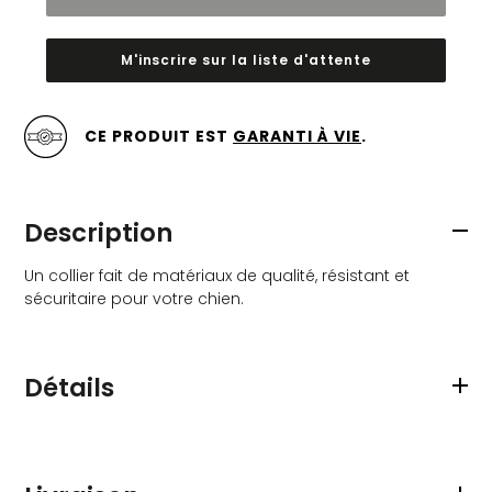
M'inscrire sur la liste d'attente
Ajout
d'un
CE PRODUIT EST
GARANTI À VIE
.
produit
à
votre
panier
Description
Un collier fait de matériaux de qualité, résistant et
sécuritaire pour votre chien.
Détails
Matériaux de qualité
Collier en nylon doublé en néoprène
Doux sur la fourrure de votre chien