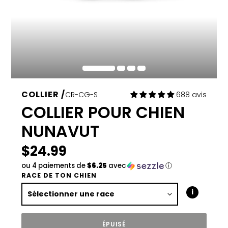
COLLIER
CR-CG-S
688 avis
COLLIER POUR CHIEN
NUNAVUT
Prix
$24.99
régulier
ou 4 paiements de
$6.25
avec
ⓘ
RACE DE TON CHIEN
Sélectionner une race
ÉPUISÉ