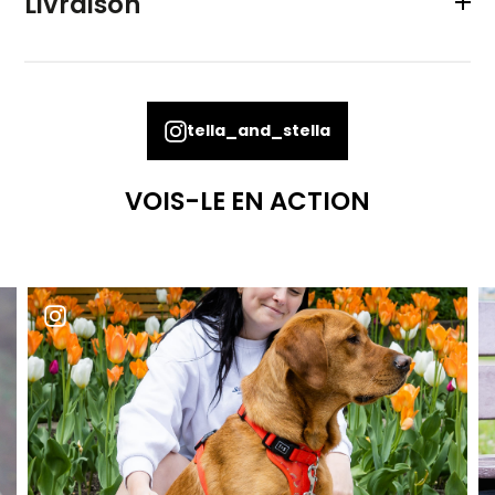
Livraison
Boucle munie d’un système de verrouillage à 4
points pour plus de sécurité
Nous offrons la livraison gratuite pour toute commande
de 70$ ou plus.
Attache pour la laisse noir chrome (anneau en D)
Logo en caoutchouc Tella & Stella
Pour un retour,
nous contacter
et il nous fera plaisir de
Design réalisé par une artiste québécoise
tella_and_stella
planifier un échange avec toi.
VOIS-LE EN ACTION