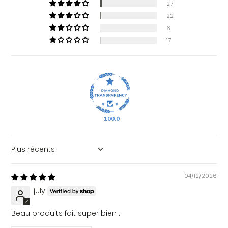
27
22
6
17
100.0
Sort by
04/12/2026
july
Beau produits fait super bien .